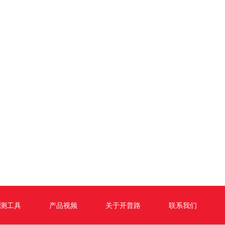
检测工具
产品视频
关于开普路
联系我们