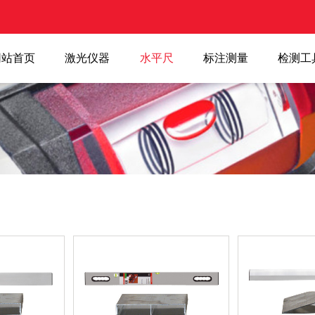
网站首页
激光仪器
水平尺
标注测量
检测工