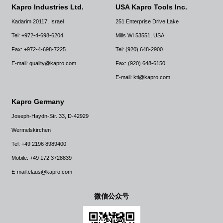
Kapro Industries Ltd.
USA Kapro Tools Inc.
Kadarim 20117, Israel
251 Enterprise Drive Lake
Tel: +972-4-698-6204
Mills WI 53551, USA
Fax: +972-4-698-7225
Tel: (920) 648-2900
E-mail: quality@kapro.com
Fax: (920) 648-6150
E-mail: kti@kapro.com
Kapro Germany
Joseph-Haydn-Str. 33, D-42929
Wermelskirchen
Tel: +49 2196 8989400
Mobile: +49 172 3728839
E-mail:claus@kapro.com
微信公众号